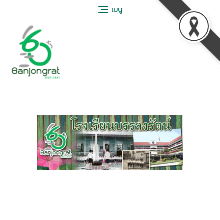
เมนู
เมนู